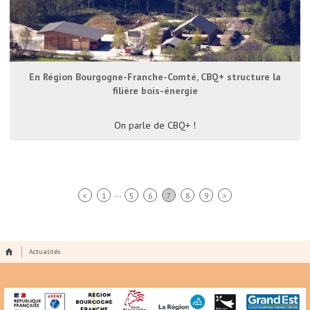
En Région Bourgogne-Franche-Comté, CBQ+ structure la
filière bois-énergie
On parle de CBQ+ !
...
<
1
5
6
7
8
9
>
Actualités