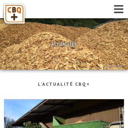
Accueil
Qui sommes-nous ?
Je suis gestionnaire de chaufferies
ACTUALITÉS
Annuaire des fournisseurs certifiés
Je suis fournisseur
© ProEtf BFC
L'ACTUALITÉ CBQ+
Accès plateforme « Chez Claude »