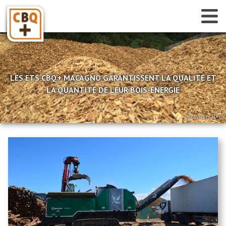
Accueil
Qui sommes-nous ?
LES ETS CBQ+ MACAGNO GARANTISSENT LA QUALITÉ ET
Je suis gestionnaire de chaufferies
LA QUANTITÉ DE LEUR BOIS-ÉNERGIE
Annuaire des fournisseurs certifiés
Je suis fournisseur
© ProEtf BFC
Accès plateforme « Chez Claude »